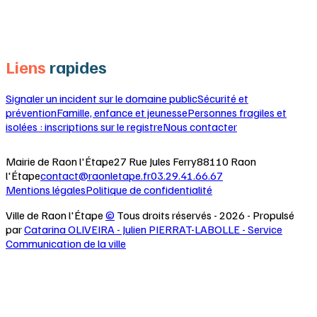
Voir tous les événements
Liens
rapides
Signaler un incident sur le domaine public
Sécurité et
prévention
Famille, enfance et jeunesse
Personnes fragiles et
isolées : inscriptions sur le registre
Nous contacter
Mairie de Raon l'Étape
27 Rue Jules Ferry
88110 Raon
l'Étape
contact@raonletape.fr
03.29.41.66.67
Mentions légales
Politique de confidentialité
Ville de Raon l'Étape
©
Tous droits réservés -
2026
- Propulsé
par
Catarina OLIVEIRA - Julien PIERRAT-LABOLLE - Service
Communication de la ville