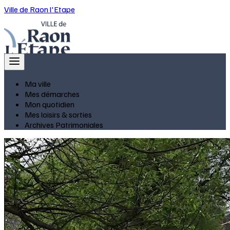
Ville de Raon l'Etape
Ma ville
Mes démarches
Mon quotidien
Mes loisirs & sorties
Archives Patrimoniales